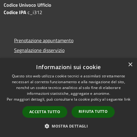
Codice Univoco Ufficio
Codice IPA
c_i312
Prenotazione appuntamento
Segnalazione disservizio
Leggi le FAQ
×
Informazioni sui cookie
Richiesta assistenza
Questo sito web utilizza cookie tecnici e assimilati strettamente
necessari al corretto funzionamento e alla navigazione del sito,
nonché un cookie tecnico analitico al solo fine di elaborare
informazioni statistiche, aggregate e anonime.
Amministrazione trasparente
Per maggiori dettagli, può consultare la cookie policy al seguente
link
Informativa privacy
RIFIUTA TUTTO
ACCETTA TUTTO
Note legali
MOSTRA DETTAGLI
Dichiarazione di accessibilità