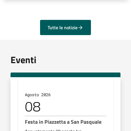
Tutte le notizie
Eventi
Agosto 2026
Agos
08
0
Festa in Piazzetta a San Pasquale
Cali