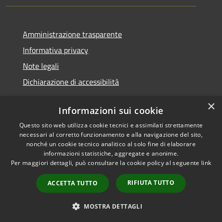
Amministrazione trasparente
Informativa privacy
Note legali
Dichiarazione di accessibilità
×
Informazioni sui cookie
Questo sito web utilizza cookie tecnici e assimilati strettamente
RSS
Copyright © 2026 • Comune di
necessari al corretto funzionamento e alla navigazione del sito,
Accessibilità
Santa Teresa Gallura •
nonché un cookie tecnico analitico al solo fine di elaborare
informazioni statistiche, aggregate e anonime.
Privacy
Municipium
Powered by
•
Per maggiori dettagli, può consultare la cookie policy al seguente
link
Cookie
Accesso redazione
Mappa del sito
RIFIUTA TUTTO
ACCETTA TUTTO
WebMail
WebPEC
MOSTRA DETTAGLI