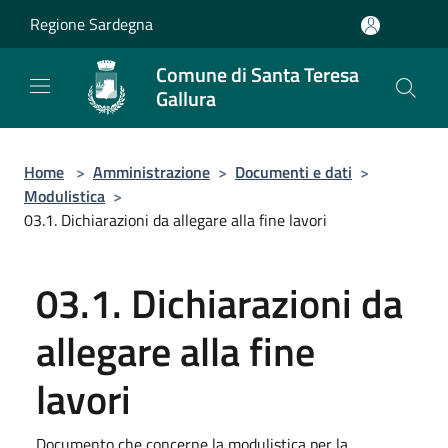
Salta al contenuto principale
Regione Sardegna
Comune di Santa Teresa
Gallura
Home
>
Amministrazione
>
Documenti e dati
>
Modulistica
>
03.1. Dichiarazioni da allegare alla fine lavori
03.1. Dichiarazioni da
allegare alla fine
lavori
Documento che concerne la modulistica per la