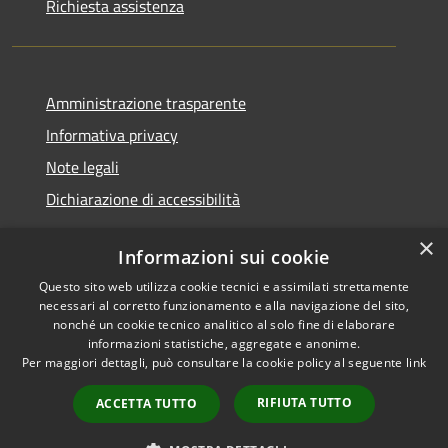
Richiesta assistenza
Amministrazione trasparente
Informativa privacy
Note legali
Dichiarazione di accessibilità
×
Informazioni sui cookie
Questo sito web utilizza cookie tecnici e assimilati strettamente
RSS
Copyright © 2026 • Comune di
necessari al corretto funzionamento e alla navigazione del sito,
Accessibilità
Santa Teresa Gallura •
nonché un cookie tecnico analitico al solo fine di elaborare
informazioni statistiche, aggregate e anonime.
Privacy
Municipium
Powered by
•
Per maggiori dettagli, può consultare la cookie policy al seguente
link
Cookie
Accesso redazione
Mappa del sito
RIFIUTA TUTTO
ACCETTA TUTTO
WebMail