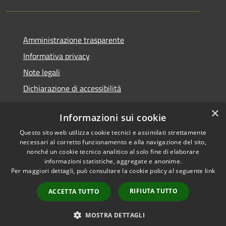
Amministrazione trasparente
Informativa privacy
Note legali
Dichiarazione di accessibilità
×
Informazioni sui cookie
Questo sito web utilizza cookie tecnici e assimilati strettamente
RSS
Copyright © 2026 • Comune di
necessari al corretto funzionamento e alla navigazione del sito,
Accessibilità
Santa Teresa Gallura •
nonché un cookie tecnico analitico al solo fine di elaborare
informazioni statistiche, aggregate e anonime.
Privacy
Municipium
Powered by
•
Per maggiori dettagli, può consultare la cookie policy al seguente
link
Cookie
Accesso redazione
Mappa del sito
RIFIUTA TUTTO
ACCETTA TUTTO
WebMail
WebPEC
MOSTRA DETTAGLI