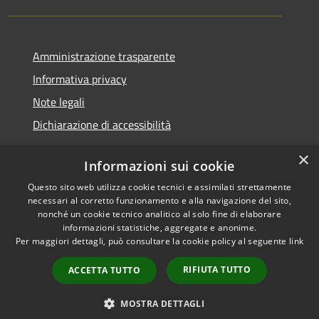
Amministrazione trasparente
Informativa privacy
Note legali
Dichiarazione di accessibilità
×
Informazioni sui cookie
Questo sito web utilizza cookie tecnici e assimilati strettamente
RSS
Copyright © 2026 • Comune di
necessari al corretto funzionamento e alla navigazione del sito,
Accessibilità
Santa Teresa Gallura •
nonché un cookie tecnico analitico al solo fine di elaborare
informazioni statistiche, aggregate e anonime.
Privacy
Municipium
Powered by
•
Per maggiori dettagli, può consultare la cookie policy al seguente
link
Cookie
Accesso redazione
Mappa del sito
RIFIUTA TUTTO
ACCETTA TUTTO
WebMail
WebPEC
MOSTRA DETTAGLI