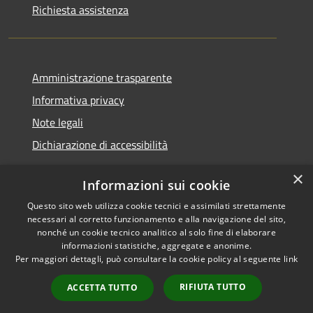
Richiesta assistenza
Amministrazione trasparente
Informativa privacy
Note legali
Dichiarazione di accessibilità
×
Informazioni sui cookie
Questo sito web utilizza cookie tecnici e assimilati strettamente
RSS
Copyright © 2026 • Comune di
necessari al corretto funzionamento e alla navigazione del sito,
Accessibilità
Santa Teresa Gallura •
nonché un cookie tecnico analitico al solo fine di elaborare
informazioni statistiche, aggregate e anonime.
Privacy
Municipium
Powered by
•
Per maggiori dettagli, può consultare la cookie policy al seguente
link
Cookie
Accesso redazione
Mappa del sito
RIFIUTA TUTTO
ACCETTA TUTTO
WebMail