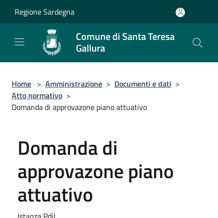
Salta al contenuto principale
Regione Sardegna
Comune di Santa Teresa
Gallura
Home
>
Amministrazione
>
Documenti e dati
>
Atto normativo
>
Domanda di approvazone piano attuativo
Domanda di
approvazone piano
attuativo
Istanza PdiL