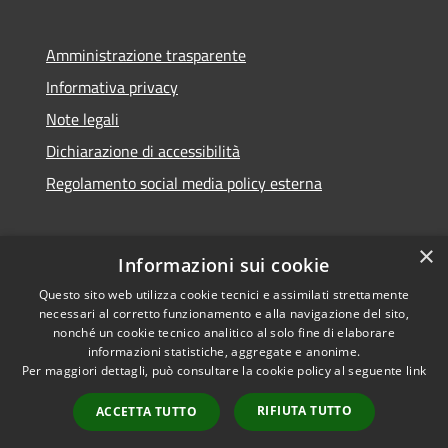
Amministrazione trasparente
Informativa privacy
Note legali
Dichiarazione di accessibilità
Regolamento social media policy esterna
×
Informazioni sui cookie
Questo sito web utilizza cookie tecnici e assimilati strettamente
RSS
Copyright © 2026 • Comune di
necessari al corretto funzionamento e alla navigazione del sito,
Accessibilità
Santa Teresa Gallura •
nonché un cookie tecnico analitico al solo fine di elaborare
informazioni statistiche, aggregate e anonime.
Privacy
Municipium
Powered by
•
Per maggiori dettagli, può consultare la cookie policy al seguente
link
Cookie
Accesso redazione
Mappa del sito
RIFIUTA TUTTO
ACCETTA TUTTO
WebMail