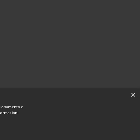
×
nzionamento e
nformazioni