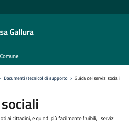
sa Gallura
il Comune
>
Documenti (tecnico) di supporto
>
Guida dei servizi sociali
 sociali
 ai cittadini, e quindi più facilmente fruibili, i servizi