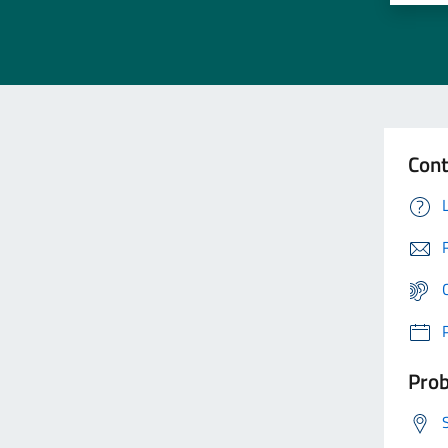
Cont
Prob