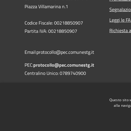
Piazza Villamarina n.1
Segnalazio
Leggi le F
Codice Fiscale: 00218850907
Richiesta 
Partita IVA: 00218850907
Email:protocollo@pec.comunestg.it
PEC:
protocollo@pec.comunestg.it
Centralino Unico: 0789740900
Codice Univoco Ufficio
Codice IPA
c_i312
Questo sito 
alla navig