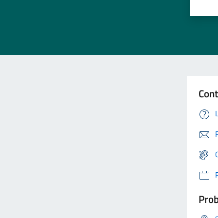
Cont
Prob