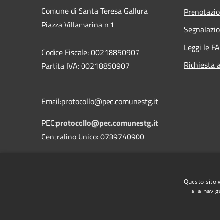
Comune di Santa Teresa Gallura
Prenotazi
Piazza Villamarina n.1
Segnalazio
Leggi le F
Codice Fiscale: 00218850907
Richiesta 
Partita IVA: 00218850907
Email:protocollo@pec.comunestg.it
PEC:
protocollo@pec.comunestg.it
Centralino Unico: 0789740900
Codice Univoco Ufficio
Codice IPA
c_i312
Questo sito 
alla navig