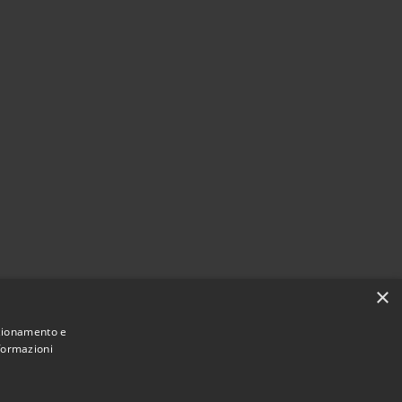
×
nzionamento e
nformazioni