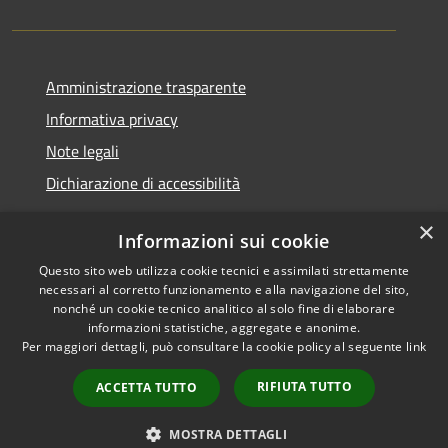
Amministrazione trasparente
Informativa privacy
Note legali
Dichiarazione di accessibilità
×
Informazioni sui cookie
Questo sito web utilizza cookie tecnici e assimilati strettamente
RSS
Copyright © 2026 • Comune di
necessari al corretto funzionamento e alla navigazione del sito,
Accessibilità
Santa Teresa Gallura •
nonché un cookie tecnico analitico al solo fine di elaborare
informazioni statistiche, aggregate e anonime.
Privacy
Municipium
Powered by
•
Per maggiori dettagli, può consultare la cookie policy al seguente
link
Cookie
Accesso redazione
Mappa del sito
RIFIUTA TUTTO
ACCETTA TUTTO
WebMail
WebPEC
MOSTRA DETTAGLI