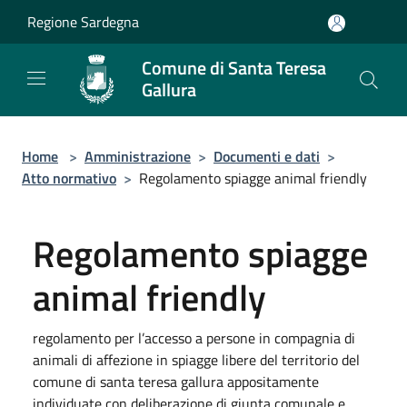
Salta al contenuto principale
Regione Sardegna
Comune di Santa Teresa
Gallura
Home
>
Amministrazione
>
Documenti e dati
>
Atto normativo
>
Regolamento spiagge animal friendly
Regolamento spiagge
animal friendly
regolamento per l’accesso a persone in compagnia di
animali di affezione in spiagge libere del territorio del
comune di santa teresa gallura appositamente
individuate con deliberazione di giunta comunale e