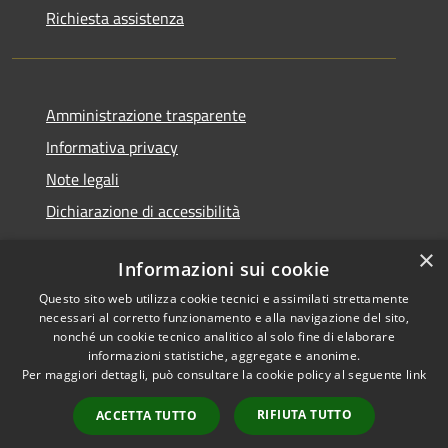
Richiesta assistenza
Amministrazione trasparente
Informativa privacy
Note legali
Dichiarazione di accessibilità
×
Informazioni sui cookie
Questo sito web utilizza cookie tecnici e assimilati strettamente
RSS
Copyright © 2026 • Comune di
necessari al corretto funzionamento e alla navigazione del sito,
Accessibilità
Santa Teresa Gallura •
nonché un cookie tecnico analitico al solo fine di elaborare
informazioni statistiche, aggregate e anonime.
Privacy
Municipium
Powered by
•
Per maggiori dettagli, può consultare la cookie policy al seguente
link
Cookie
Accesso redazione
Mappa del sito
RIFIUTA TUTTO
ACCETTA TUTTO
WebMail