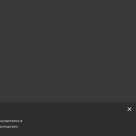
×
nzionamento e
nformazioni