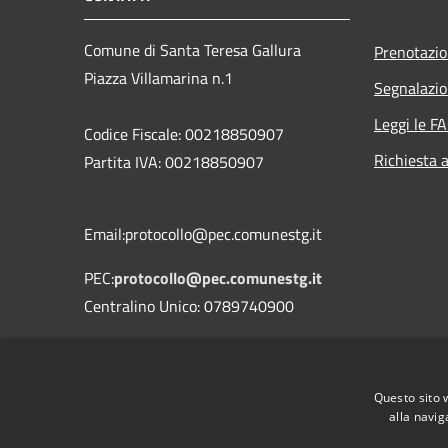
Comune di Santa Teresa Gallura
Prenotazi
Piazza Villamarina n.1
Segnalazio
Leggi le F
Codice Fiscale: 00218850907
Richiesta 
Partita IVA: 00218850907
Email:protocollo@pec.comunestg.it
PEC:
protocollo@pec.comunestg.it
Centralino Unico: 0789740900
Codice Univoco Ufficio
Codice IPA
c_i312
Questo sito 
alla navig