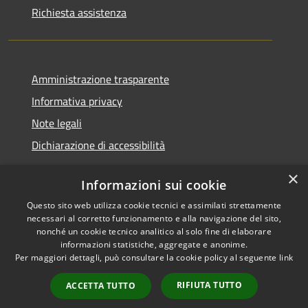
Richiesta assistenza
Amministrazione trasparente
Informativa privacy
Note legali
Dichiarazione di accessibilità
×
Informazioni sui cookie
Questo sito web utilizza cookie tecnici e assimilati strettamente
RSS
Copyright © 2026 • Comune di
necessari al corretto funzionamento e alla navigazione del sito,
Accessibilità
Santa Teresa Gallura •
nonché un cookie tecnico analitico al solo fine di elaborare
informazioni statistiche, aggregate e anonime.
Privacy
Municipium
Powered by
•
Per maggiori dettagli, può consultare la cookie policy al seguente
link
Cookie
Accesso redazione
Mappa del sito
RIFIUTA TUTTO
ACCETTA TUTTO
WebMail