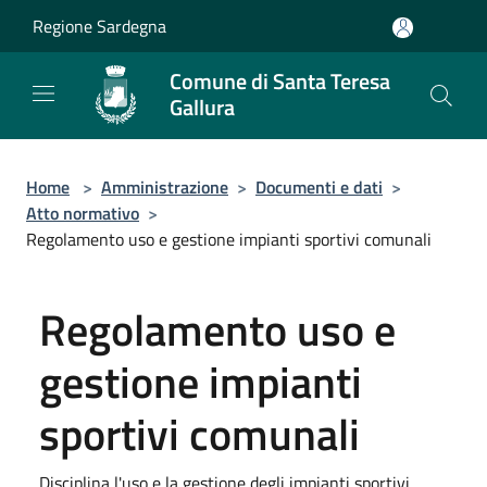
Salta al contenuto principale
Regione Sardegna
Comune di Santa Teresa
Gallura
Home
>
Amministrazione
>
Documenti e dati
>
Atto normativo
>
Regolamento uso e gestione impianti sportivi comunali
Regolamento uso e
gestione impianti
sportivi comunali
Disciplina l'uso e la gestione degli impianti sportivi