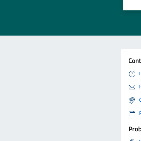
Cont
Prob