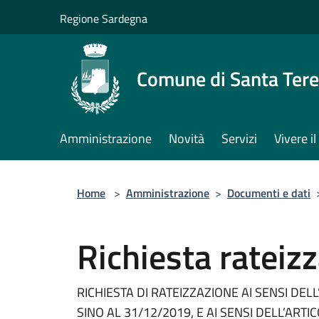
Salta al contenuto principale
Regione Sardegna
Comune di Santa Tere
Amministrazione
Novità
Servizi
Vivere 
Home
>
Amministrazione
>
Documenti e dati
Richiesta rateiz
RICHIESTA DI RATEIZZAZIONE AI SENSI DEL
SINO AL 31/12/2019, E AI SENSI DELL’ART