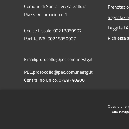
Comune di Santa Teresa Gallura
Prenotazi
Piazza Villamarina n.1
Segnalazio
Leggi le F
Codice Fiscale: 00218850907
Richiesta 
Partita IVA: 00218850907
Email:protocollo@pec.comunestg.it
PEC:
protocollo@pec.comunestg.it
Centralino Unico: 0789740900
Codice Univoco Ufficio
Codice IPA
c_i312
Questo sito 
alla navig