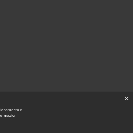
×
nzionamento e
nformazioni