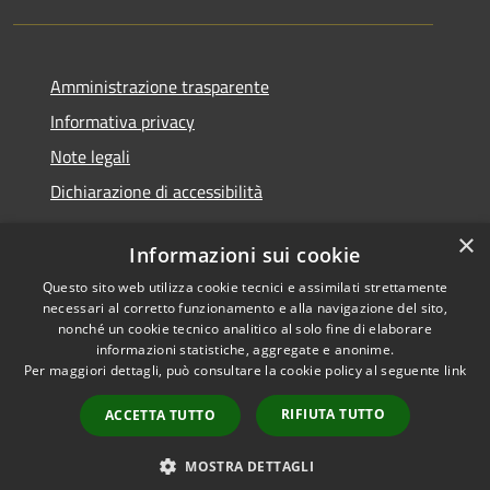
Amministrazione trasparente
Informativa privacy
Note legali
Dichiarazione di accessibilità
×
Informazioni sui cookie
Questo sito web utilizza cookie tecnici e assimilati strettamente
RSS
Copyright © 2026 • Comune di
necessari al corretto funzionamento e alla navigazione del sito,
Accessibilità
Santa Teresa Gallura •
nonché un cookie tecnico analitico al solo fine di elaborare
informazioni statistiche, aggregate e anonime.
Privacy
Municipium
Powered by
•
Per maggiori dettagli, può consultare la cookie policy al seguente
link
Cookie
Accesso redazione
Mappa del sito
RIFIUTA TUTTO
ACCETTA TUTTO
WebMail
WebPEC
MOSTRA DETTAGLI