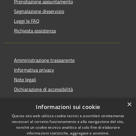
Prenotazione appuntamento
Segnalazione disservizio
Leggi le FAQ
Richiesta assistenza
Amministrazione trasparente
Informativa privacy
Note legali
Dichiarazione di accessibilità
×
Informazioni sui cookie
Questo sito web utilizza cookie tecnici e assimilati strettamente
RSS
Copyright © 2026 • Comune di
necessari al corretto funzionamento e alla navigazione del sito,
Accessibilità
Santa Teresa Gallura •
nonché un cookie tecnico analitico al solo fine di elaborare
informazioni statistiche, aggregate e anonime.
Privacy
Municipium
Powered by
•