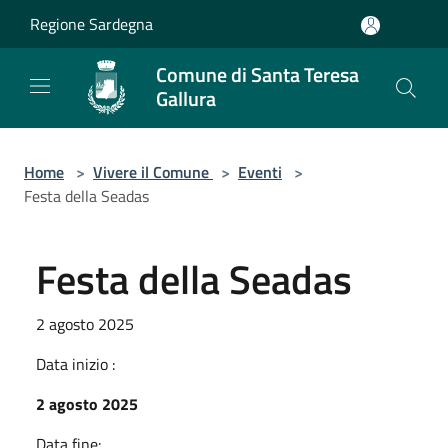
Salta al contenuto principale
Regione Sardegna
Comune di Santa Teresa
Gallura
Home
>
Vivere il Comune
>
Eventi
>
Festa della Seadas
Festa della Seadas
2 agosto 2025
Data inizio :
2 agosto 2025
Data fine: