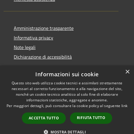
Amministrazione trasparente
Informativa privacy
Note legali
Dichiarazione di accessibilità
×
Informazioni sui cookie
Questo sito web utilizza cookie tecnici e assimilati strettamente
RSS
Copyright © 2026 • Comune di
necessari al corretto funzionamento e alla navigazione del sito,
Accessibilità
Santa Teresa Gallura •
nonché un cookie tecnico analitico al solo fine di elaborare
informazioni statistiche, aggregate e anonime.
Privacy
Municipium
Powered by
•
Per maggiori dettagli, può consultare la cookie policy al seguente
link
Cookie
Accesso redazione
Mappa del sito
RIFIUTA TUTTO
ACCETTA TUTTO
WebMail
WebPEC
MOSTRA DETTAGLI