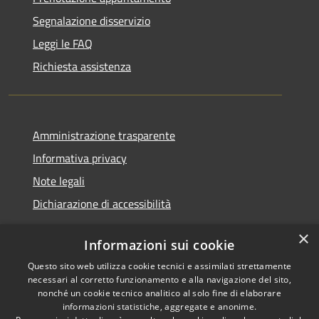
Segnalazione disservizio
Leggi le FAQ
Richiesta assistenza
Amministrazione trasparente
Informativa privacy
Note legali
Dichiarazione di accessibilità
×
Informazioni sui cookie
Questo sito web utilizza cookie tecnici e assimilati strettamente
RSS
Copyright © 2026 • Comune di
necessari al corretto funzionamento e alla navigazione del sito,
Accessibilità
Santa Teresa Gallura •
nonché un cookie tecnico analitico al solo fine di elaborare
informazioni statistiche, aggregate e anonime.
Privacy
Municipium
Powered by
•