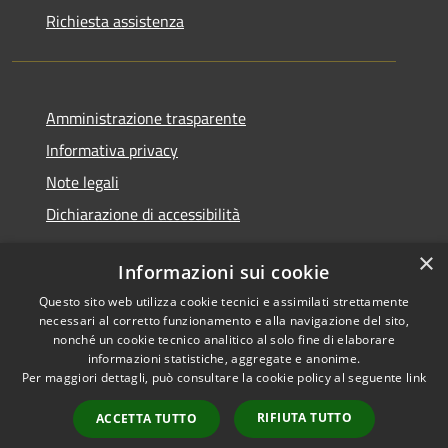
Richiesta assistenza
Amministrazione trasparente
Informativa privacy
Note legali
Dichiarazione di accessibilità
×
Informazioni sui cookie
Questo sito web utilizza cookie tecnici e assimilati strettamente
RSS
Copyright © 2026 • Comune di
necessari al corretto funzionamento e alla navigazione del sito,
Accessibilità
Santa Teresa Gallura •
nonché un cookie tecnico analitico al solo fine di elaborare
informazioni statistiche, aggregate e anonime.
Privacy
Municipium
Powered by
•
Per maggiori dettagli, può consultare la cookie policy al seguente
link
Cookie
Accesso redazione
Mappa del sito
RIFIUTA TUTTO
ACCETTA TUTTO
WebMail