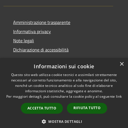
Amministrazione trasparente
Informativa privacy
Note legali
Dichiarazione di accessibilità
×
Informazioni sui cookie
Questo sito web utilizza cookie tecnici e assimilati strettamente
RSS
Copyright © 2026 • Comune di
necessari al corretto funzionamento e alla navigazione del sito,
Accessibilità
Santa Teresa Gallura •
nonché un cookie tecnico analitico al solo fine di elaborare
informazioni statistiche, aggregate e anonime.
Privacy
Municipium
Powered by
•
Per maggiori dettagli, può consultare la cookie policy al seguente
link
Cookie
Accesso redazione
Mappa del sito
RIFIUTA TUTTO
ACCETTA TUTTO
WebMail
WebPEC
MOSTRA DETTAGLI