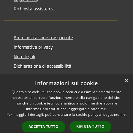
Richiesta assistenza
Amministrazione trasparente
Informativa privacy
Note legali
Dichiarazione di accessibilità
×
Informazioni sui cookie
Questo sito web utilizza cookie tecnici e assimilati strettamente
RSS
Copyright © 2026 • Comune di
necessari al corretto funzionamento e alla navigazione del sito,
Accessibilità
Santa Teresa Gallura •
nonché un cookie tecnico analitico al solo fine di elaborare
informazioni statistiche, aggregate e anonime.
Privacy
Municipium
Powered by
•
Per maggiori dettagli, può consultare la cookie policy al seguente
link
Cookie
Accesso redazione
Mappa del sito
RIFIUTA TUTTO
ACCETTA TUTTO
WebMail