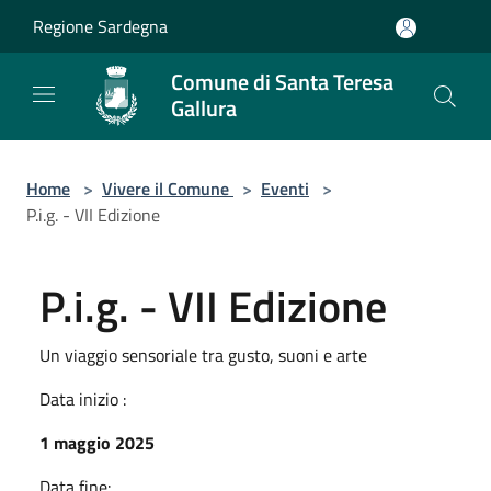
Salta al contenuto principale
Regione Sardegna
Comune di Santa Teresa
Gallura
Home
>
Vivere il Comune
>
Eventi
>
P.i.g. - VII Edizione
P.i.g. - VII Edizione
Un viaggio sensoriale tra gusto, suoni e arte
Data inizio :
1 maggio 2025
Data fine: