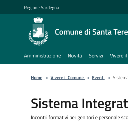
Salta al contenuto principale
Regione Sardegna
Comune di Santa Tere
Amministrazione
Novità
Servizi
Vivere 
Home
>
Vivere il Comune
>
Eventi
>
Sistema
Sistema Integra
Incontri formativi per genitori e personale sc