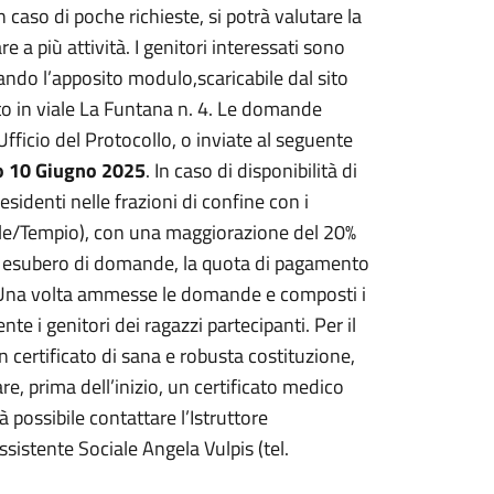
n caso di poche richieste, si potrà valutare la
are a più attività. I genitori interessati sono
ando l’apposito modulo,scaricabile dal sito
 sito in viale La Funtana n. 4. Le domande
icio del Protocollo, o inviate al seguente
no 10 Giugno 2025
. In caso di disponibilità di
identi nelle frazioni di confine con i
ale/Tempio), con una maggiorazione del 20%
 di esubero di domande, la quota di pagamento
o. Una volta ammesse le domande e composti i
nte i genitori dei ragazzi partecipanti. Per il
 certificato di sana e robusta costituzione,
re, prima dell’inizio, un certificato medico
à possibile contattare l’Istruttore
sistente Sociale Angela Vulpis (tel.