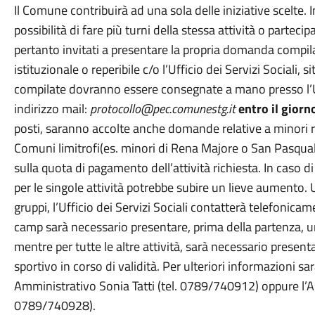
Il Comune contribuirà ad una sola delle iniziative scelte. I
possibilità di fare più turni della stessa attività o partecip
pertanto invitati a presentare la propria domanda compil
istituzionale o reperibile c/o l’Ufficio dei Servizi Sociali,
compilate dovranno essere consegnate a mano presso l’Uff
indirizzo mail:
protocollo@pec.comunestg.it
entro il gior
posti, saranno accolte anche domande relative a minori res
Comuni limitrofi(es. minori di Rena Majore o San Pasqu
sulla quota di pagamento dell’attività richiesta. In caso
per le singole attività potrebbe subire un lieve aument
gruppi, l’Ufficio dei Servizi Sociali contatterà telefonicame
camp sarà necessario presentare, prima della partenza, un
mentre per tutte le altre attività, sarà necessario presenta
sportivo in corso di validità. Per ulteriori informazioni sar
Amministrativo Sonia Tatti (tel. 0789/740912) oppure l’As
0789/740928).