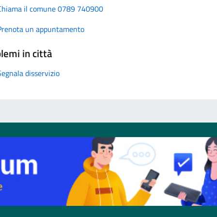
Chiama il comune 0789 740900
Prenota un appuntamento
lemi in città
Segnala disservizio