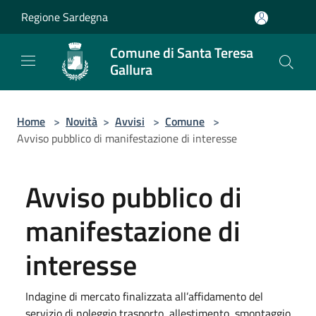
Salta al contenuto principale
Regione Sardegna
Comune di Santa Teresa
Gallura
Home
>
Novità
>
Avvisi
>
Comune
>
Avviso pubblico di manifestazione di interesse
Avviso pubblico di
manifestazione di
interesse
Indagine di mercato finalizzata all’affidamento del
servizio di noleggio,trasporto, allestimento, smontaggio