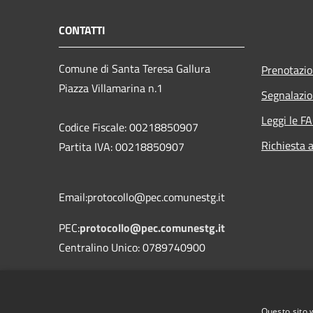
CONTATTI
Comune di Santa Teresa Gallura
Prenotazi
Piazza Villamarina n.1
Segnalazio
Leggi le F
Codice Fiscale: 00218850907
Richiesta 
Partita IVA: 00218850907
Email:protocollo@pec.comunestg.it
PEC:
protocollo@pec.comunestg.it
Centralino Unico: 0789740900
Codice Univoco Ufficio
Codice IPA
c_i312
Questo sito 