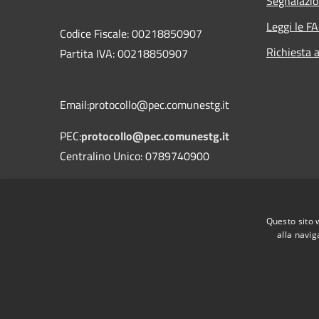
Segnalazio
Leggi le F
Codice Fiscale: 00218850907
Richiesta 
Partita IVA: 00218850907
Email:protocollo@pec.comunestg.it
PEC:
protocollo@pec.comunestg.it
Centralino Unico: 0789740900
Codice Univoco Ufficio
Codice IPA
c_i312
Questo sito 
alla navig
RSS
Accessibilità
Privacy
Cookie
Mappa de