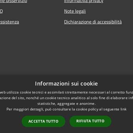
ne disservizio
Informativa privacy
AQ
Note legali
assistenza
Dichiarazione di accessibilità
Informazioni sui cookie
web utilizza cookie tecnici e assimilati strettamente necessari al corretto fu
azione del sito, nonché un cookie tecnico analitico al solo fine di elaborare i
statistiche, aggregate e anonime.
Per maggiori dettagli, può consultare la cookie policy al seguente
link
RIFIUTA TUTTO
ACCETTA TUTTO
l sito
Copyright © 2026 • Comune di 
WebMail
WebPEC