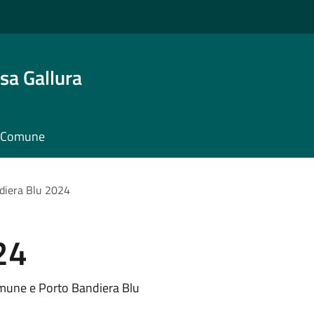
sa Gallura
il Comune
diera Blu 2024
24
omune e Porto Bandiera Blu