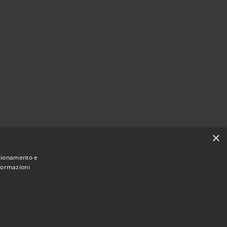
×
nzionamento e
nformazioni
Municipium
Accesso
Santa Teresa Gallura • Powered by
•