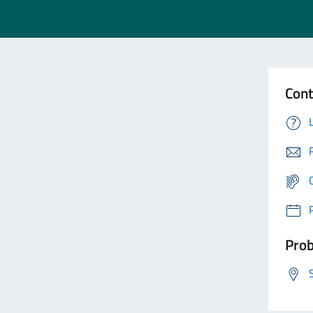
Cont
Prob