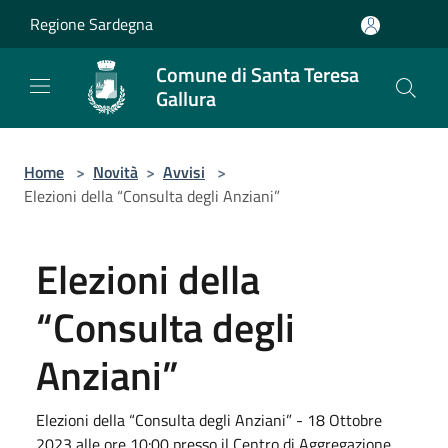
Salta al contenuto principale
Regione Sardegna
Comune di Santa Teresa
Gallura
Home
>
Novità
>
Avvisi
>
Elezioni della “Consulta degli Anziani”
Elezioni della
“Consulta degli
Anziani”
Elezioni della “Consulta degli Anziani” - 18 Ottobre
2023 alle ore 10:00 presso il Centro di Aggregazione