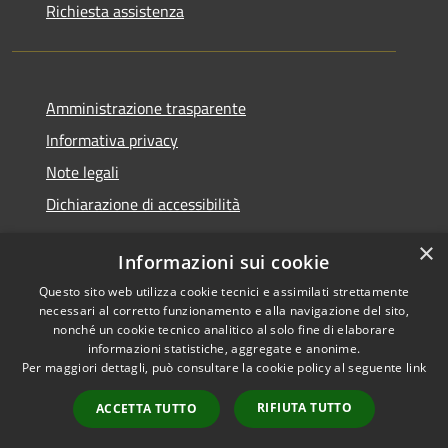
Richiesta assistenza
Amministrazione trasparente
Informativa privacy
Note legali
Dichiarazione di accessibilità
×
Informazioni sui cookie
Questo sito web utilizza cookie tecnici e assimilati strettamente
RSS
Copyright © 2026 • Comune di
necessari al corretto funzionamento e alla navigazione del sito,
Accessibilità
Santa Teresa Gallura •
nonché un cookie tecnico analitico al solo fine di elaborare
informazioni statistiche, aggregate e anonime.
Privacy
Municipium
Powered by
•
Per maggiori dettagli, può consultare la cookie policy al seguente
link
Cookie
Accesso redazione
Mappa del sito
RIFIUTA TUTTO
ACCETTA TUTTO
WebMail