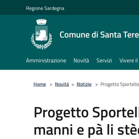
Salta al contenuto principale
Regione Sardegna
Comune di Santa Tere
Amministrazione
Novità
Servizi
Vivere 
Home
>
Novità
>
Notizie
>
Progetto Sportello 
Progetto Sportell
manni e pà li stè