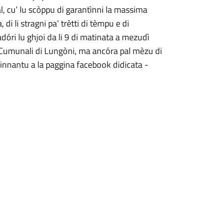
ial, cu’ lu scòppu di garantìnni la massima
, di li stragni pa’ trètti di tèmpu e di
dóri lu ghjoi da li 9 di matinata a mezudì
ca Cumunali di Lungòni, ma ancóra pal mèzu di
innantu a la paggina facebook didicata -