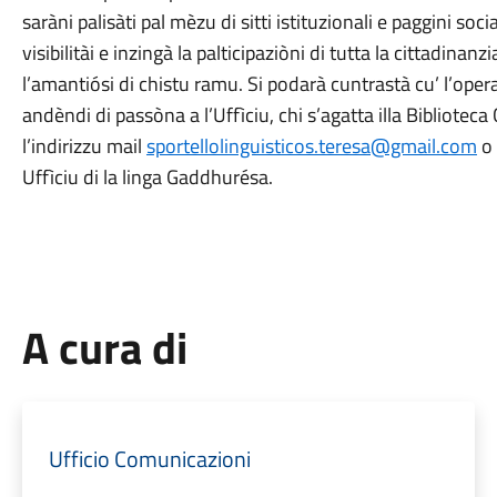
saràni palisàti pal mèzu di sitti istituzionali e paggini soc
visibilitài e inzingà la palticipaziòni di tutta la cittadinanzia
l’amantiósi di chistu ramu. Si podarà cuntrastà cu’ l’opera
andèndi di passòna a l’Uffìciu, chi s’agatta illa Bibliote
l’indirizzu mail
sportellolinguisticos.teresa@gmail.com
o 
Uffìciu di la linga Gaddhurésa.
A cura di
Ufficio Comunicazioni