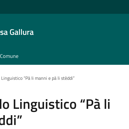
sa Gallura
il Comune
Linguistico “Pà li manni e pà li stèddi”
o Linguistico “Pà li
ddi”