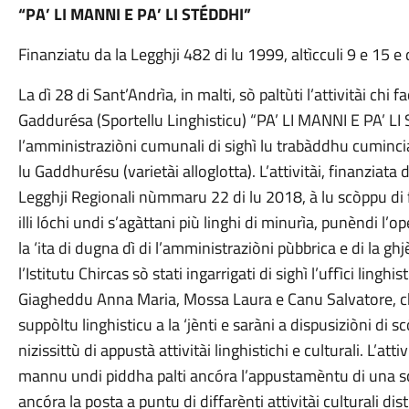
“PA’ LI MANNI E PA’ LI STÉDDHI”
Finanziatu da la Legghji 482 di lu 1999, altìcculi 9 e 15 e
La dì 28 di Sant’Andrìa, in malti, sò paltùti l’attivitài chi fa
Gaddurésa (Sportellu Linghisticu) “PA’ LI MANNI E PA’ LI ST
l’amministraziòni cumunali di sighì lu trabàddhu cuminciatu
lu Gaddhurésu (varietài alloglotta). L’attivitài, finanziat
Legghji Regionali nùmmaru 22 di lu 2018, à lu scòppu di 
illi lóchi undi s’agàttani più linghi di minurìa, punèndi l’o
la ‘ita di dugna dì di l’amministraziòni pùbbrica e di la ghj
l’Istitutu Chircas sò stati ingarrigati di sighì l’uffìci ling
Giagheddu Anna Maria, Mossa Laura e Canu Salvatore, chi 
suppòltu linghisticu a la ‘jènti e saràni a dispusiziòni di scó
nizissittù di appustà attivitài linghistichi e culturali. L’at
mannu undi piddha palti ancóra l’appustamèntu di una scóla
ancóra la posta a puntu di diffarènti attivitài culturali distin