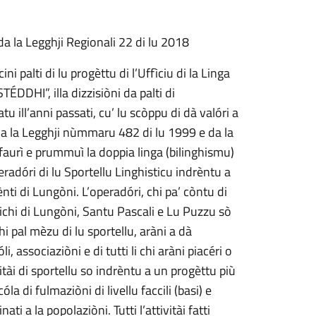
 da la Legghji Regionali 22 di lu 2018
cini palti di lu progèttu di l’Uffìciu di la Linga
ÉDDHI”, illa dizzisiòni da palti di
 ill’anni passati, cu’ lu scòppu di dà valóri a
a da la Legghji nùmmaru 482 di lu 1999 e da la
faurì e prummuì la doppia linga (bilinghismu)
peradóri di lu Sportellu Linghisticu indrèntu a
ènti di Lungòni. L’operadóri, chi pa’ còntu di
histichi di Lungòni, Santu Pascali e Lu Puzzu sò
pal mèzu di lu sportellu, aràni a dà
li, associaziòni e di tutti li chi aràni piacéri o
tivitài di sportellu so indrèntu a un progèttu più
 di fulmaziòni di livellu faccili (basi) e
ati a la popolaziòni. Tutti l’attivitài fatti