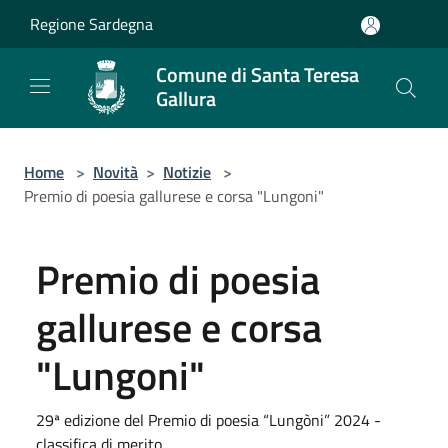
Salta al contenuto principale
Regione Sardegna
Comune di Santa Teresa
Gallura
Home
>
Novità
>
Notizie
>
Premio di poesia gallurese e corsa "Lungoni"
Premio di poesia
gallurese e corsa
"Lungoni"
29ª edizione del Premio di poesia “Lungòni” 2024 -
classifica di merito