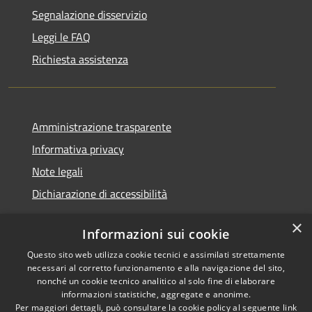
Segnalazione disservizio
Leggi le FAQ
Richiesta assistenza
Amministrazione trasparente
Informativa privacy
Note legali
Dichiarazione di accessibilità
×
Informazioni sui cookie
Questo sito web utilizza cookie tecnici e assimilati strettamente
RSS
Copyright © 2026 • Comune di
necessari al corretto funzionamento e alla navigazione del sito,
Accessibilità
Santa Teresa Gallura •
nonché un cookie tecnico analitico al solo fine di elaborare
informazioni statistiche, aggregate e anonime.
Privacy
Municipium
Powered by
•
Per maggiori dettagli, può consultare la cookie policy al seguente
link