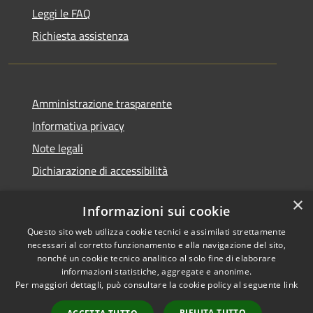
Leggi le FAQ
Richiesta assistenza
Amministrazione trasparente
Informativa privacy
Note legali
Dichiarazione di accessibilità
×
Informazioni sui cookie
Questo sito web utilizza cookie tecnici e assimilati strettamente
RSS
Copyright © 2026 • Comune di
necessari al corretto funzionamento e alla navigazione del sito,
Accessibilità
Santa Teresa Gallura •
nonché un cookie tecnico analitico al solo fine di elaborare
informazioni statistiche, aggregate e anonime.
Privacy
Municipium
Powered by
•
Per maggiori dettagli, può consultare la cookie policy al seguente
link
Cookie
Accesso redazione
Mappa del sito
RIFIUTA TUTTO