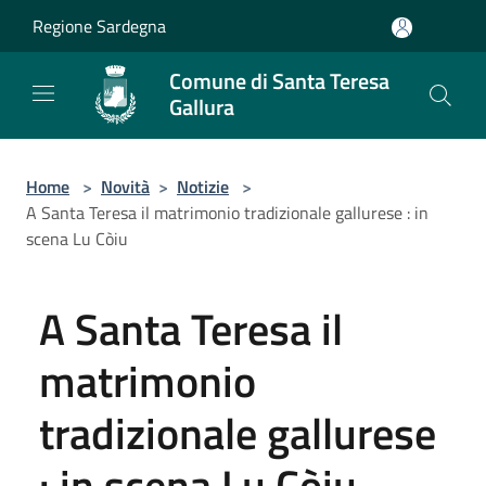
Salta al contenuto principale
Regione Sardegna
Comune di Santa Teresa
Gallura
Home
>
Novità
>
Notizie
>
A Santa Teresa il matrimonio tradizionale gallurese : in
scena Lu Còiu
A Santa Teresa il
matrimonio
tradizionale gallurese
: in scena Lu Còiu