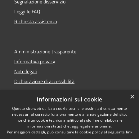
Segnalazione disservizio
Leggi le FAQ
Richiesta assistenza
Amministrazione trasparente
Informativa privacy
Note legali
Dichiarazione di accessibilità
×
Informazioni sui cookie
Questo sito web utilizza cookie tecnici e assimilati strettamente
RSS
Copyright © 2026 • Comune di
necessari al corretto funzionamento e alla navigazione del sito,
Accessibilità
Santa Teresa Gallura •
nonché un cookie tecnico analitico al solo fine di elaborare
informazioni statistiche, aggregate e anonime.
Privacy
Municipium
Powered by
•
Per maggiori dettagli, può consultare la cookie policy al seguente
link
Cookie
Accesso redazione