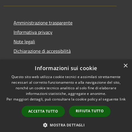
Amministrazione trasparente
Informativa privacy
Note legali
Dichiarazione di accessibilità
×
Informazioni sui cookie
Questo sito web utilizza cookie tecnici e assimilati strettamente
RSS
Copyright © 2026 • Comune di
necessari al corretto funzionamento e alla navigazione del sito,
Accessibilità
Santa Teresa Gallura •
nonché un cookie tecnico analitico al solo fine di elaborare
informazioni statistiche, aggregate e anonime.
Privacy
Municipium
Powered by
•
Per maggiori dettagli, può consultare la cookie policy al seguente
link
Cookie
Accesso redazione
Mappa del sito
RIFIUTA TUTTO
ACCETTA TUTTO
WebMail
WebPEC
MOSTRA DETTAGLI