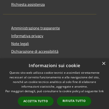
Richiesta assistenza
Amministrazione trasparente
Informativa privacy
Note legali
Dichiarazione di accessibilità
×
Informazioni sui cookie
Questo sito web utilizza cookie tecnici e assimilati strettamente
RSS
Copyright © 2026 • Comune di
necessari al corretto funzionamento e alla navigazione del sito,
Accessibilità
Santa Teresa Gallura •
nonché un cookie tecnico analitico al solo fine di elaborare
informazioni statistiche, aggregate e anonime.
Privacy
Municipium
Powered by
•
Per maggiori dettagli, può consultare la cookie policy al seguente
link
Cookie
Accesso redazione
Mappa del sito
RIFIUTA TUTTO
ACCETTA TUTTO
WebMail