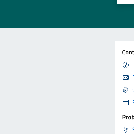
Cont
Prob