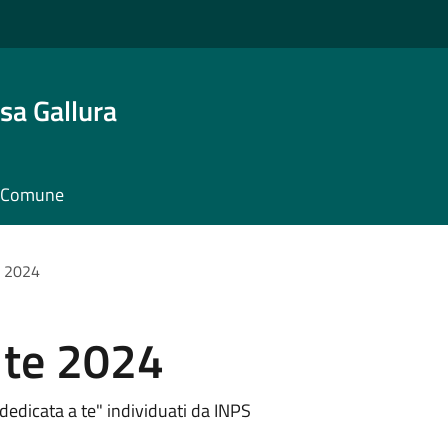
sa Gallura
il Comune
e 2024
 te 2024
a dedicata a te" individuati da INPS