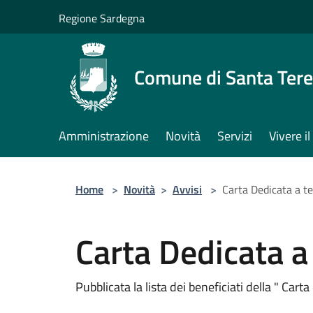
Salta al contenuto principale
Regione Sardegna
Comune di Santa Tere
Amministrazione
Novità
Servizi
Vivere 
Home
>
Novità
>
Avvisi
>
Carta Dedicata a t
Carta Dedicata a
Pubblicata la lista dei beneficiati della " Cart