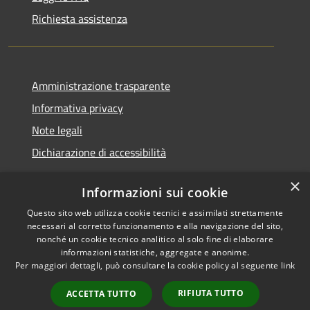
Richiesta assistenza
Amministrazione trasparente
Informativa privacy
Note legali
Dichiarazione di accessibilità
×
Informazioni sui cookie
Questo sito web utilizza cookie tecnici e assimilati strettamente
RSS
Copyright © 2026 • Comune di
necessari al corretto funzionamento e alla navigazione del sito,
Accessibilità
Santa Teresa Gallura •
nonché un cookie tecnico analitico al solo fine di elaborare
informazioni statistiche, aggregate e anonime.
Privacy
Municipium
Powered by
•
Per maggiori dettagli, può consultare la cookie policy al seguente
link
Cookie
Accesso redazione
Mappa del sito
RIFIUTA TUTTO
ACCETTA TUTTO
WebMail