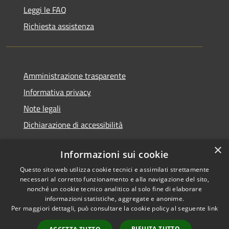
Leggi le FAQ
Richiesta assistenza
Amministrazione trasparente
Informativa privacy
Note legali
Dichiarazione di accessibilità
×
Informazioni sui cookie
Questo sito web utilizza cookie tecnici e assimilati strettamente
RSS
Copyright © 2026 • Comune di
necessari al corretto funzionamento e alla navigazione del sito,
Accessibilità
Santa Teresa Gallura •
nonché un cookie tecnico analitico al solo fine di elaborare
informazioni statistiche, aggregate e anonime.
Privacy
Municipium
Powered by
•
Per maggiori dettagli, può consultare la cookie policy al seguente
link
Cookie
Accesso redazione
Mappa del sito
RIFIUTA TUTTO