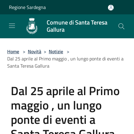
Salta al contenuto principale
Regione Sardegna
Comune di Santa Teresa
Gallura
Home
>
Novità
>
Notizie
>
Dal 25 aprile al Primo maggio , un lungo ponte di eventi a
Santa Teresa Gallura
Dal 25 aprile al Primo
maggio , un lungo
ponte di eventi a
Santa Teresa Gallura