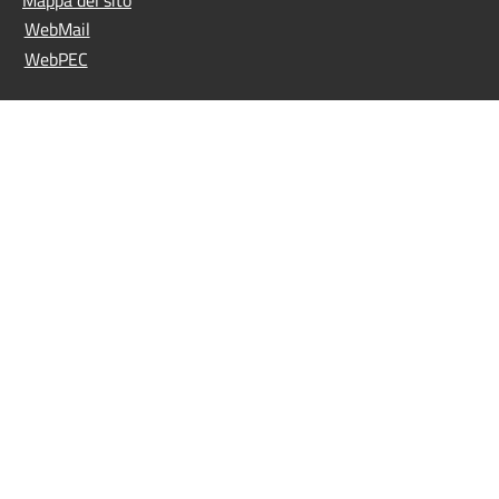
Mappa del sito
WebMail
WebPEC