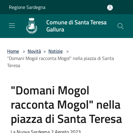
Salta al contenuto principale
Regione Sardegna
Comune di Santa Teresa
Gallura
Home
>
Novità
>
Notizie
>
"Domani Mogol racconta Mogol" nella piazza di Santa
Teresa
"Domani Mogol
racconta Mogol" nella
piazza di Santa Teresa
La Nuova Sardegna 2 Agosto 2023