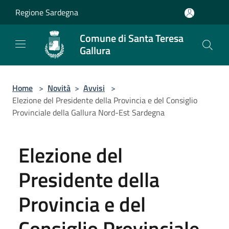
Salta al contenuto principale
Regione Sardegna
Comune di Santa Teresa
Gallura
Home
>
Novità
>
Avvisi
>
Elezione del Presidente della Provincia e del Consiglio
Provinciale della Gallura Nord-Est Sardegna
Elezione del
Presidente della
Provincia e del
Consiglio Provinciale