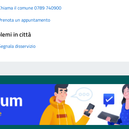
Chiama il comune 0789 740900
Prenota un appuntamento
lemi in città
Segnala disservizio