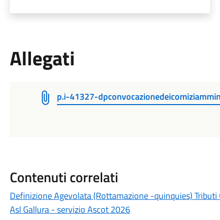
Allegati
p.i-41327-dpconvocazionedeicomiziamminis
Contenuti correlati
Definizione Agevolata (Rottamazione -quinquies) Tributi
Asl Gallura - servizio Ascot 2026