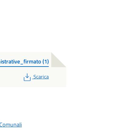
trative_firmato (1)
PDF
Scarica
 Comunali