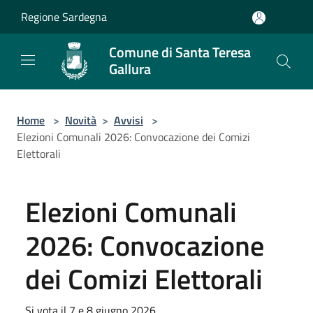
Salta al contenuto principale
Regione Sardegna
Comune di Santa Teresa
Gallura
Home
>
Novità
>
Avvisi
>
Elezioni Comunali 2026: Convocazione dei Comizi
Elettorali
Elezioni Comunali
2026: Convocazione
dei Comizi Elettorali
Si vota il 7 e 8 giugno 2026