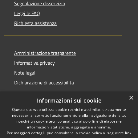
Segnalazione disservizio
Leggi le FAQ
Richiesta assistenza
Amministrazione trasparente
Informativa privacy
Note legali
Dichiarazione di accessibilità
×
Informazioni sui cookie
Questo sito web utilizza cookie tecnici e assimilati strettamente
RSS
Copyright © 2026 • Comune di
necessari al corretto funzionamento e alla navigazione del sito,
Accessibilità
Santa Teresa Gallura •
nonché un cookie tecnico analitico al solo fine di elaborare
informazioni statistiche, aggregate e anonime.
Privacy
Municipium
Powered by
•
Per maggiori dettagli, può consultare la cookie policy al seguente
link
Cookie
Accesso redazione