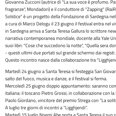
Giovanna Zucconi (autrice di "La sua voce è profumo. Pass
fragranze", Mondadori) e il conduttore di "Zapping" (Rai
Solstice" è un progetto della Fondazione di Sardegna nel
a cura di Marco Delogu il 23 giugno il festival entra nel v
in Sardegna arriva a Santa Teresa Gallura lo scrittore n
narrativa contemporanea mondiale, docente alla Yale Univer
suoi libri: "Cose che succedono la notte", "Quella sera dor
- questi ultimi due portati sul grande schermo dai regist
Questo incontro nasce dalla collaborazione tra "Ligghjendi"
Martedì 24 giugno a Santa Teresa si festeggia San Giovann
salto del fuoco, musica e danze, e il festival si ferma.
Mercoledì 25 giugno doppio appuntamento: saranno con n
italiana: il toscano Pietro Grossi, in collaborazione con la
Paolo Giordano, vincitore del premio Strega con “La solit
A luglio tre giorni di incontri a “Ligghjendi”.
Martedì 15 luglio Noemi Abe porta a Santa Teresa il suo