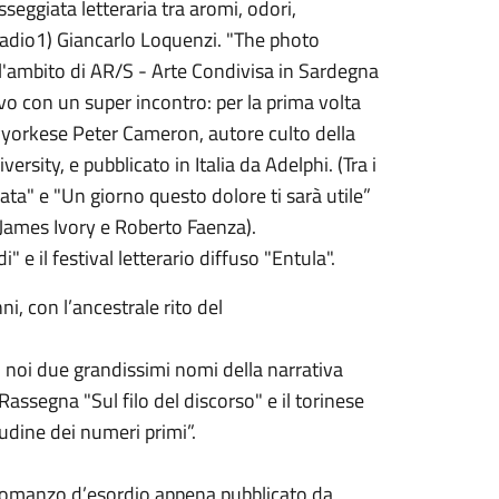
eggiata letteraria tra aromi, odori,
Radio1) Giancarlo Loquenzi. "The photo
l'ambito di AR/S - Arte Condivisa in Sardegna
ivo con un super incontro: per la prima volta
ewyorkese Peter Cameron, autore culto della
sity, e pubblicato in Italia da Adelphi. (Tra i
ata" e "Un giorno questo dolore ti sarà utile”
i James Ivory e Roberto Faenza).
 e il festival letterario diffuso "Entula".
i, con l’ancestrale rito del
oi due grandissimi nomi della narrativa
 Rassegna "Sul filo del discorso" e il torinese
udine dei numeri primi”.
 romanzo d’esordio appena pubblicato da