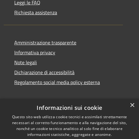
Leggi le FAQ
Richiesta assistenza
Amministrazione trasparente
Informativa privacy
Note legali
Dichiarazione di accessibilità
Regolamento social media policy esterna
×
Informazioni sui cookie
Questo sito web utilizza cookie tecnici e assimilati strettamente
RSS
Copyright © 2026 • Comune di
necessari al corretto funzionamento e alla navigazione del sito,
Accessibilità
Santa Teresa Gallura •
nonché un cookie tecnico analitico al solo fine di elaborare
informazioni statistiche, aggregate e anonime.
Privacy
Municipium
Powered by
•