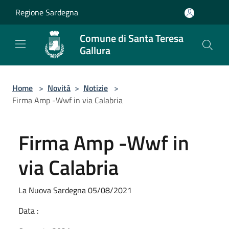
Salta al contenuto principale
Regione Sardegna
Comune di Santa Teresa
Gallura
Home
>
Novità
>
Notizie
>
Firma Amp -Wwf in via Calabria
Firma Amp -Wwf in
via Calabria
La Nuova Sardegna 05/08/2021
Data :