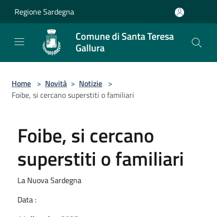
Salta al contenuto principale
Regione Sardegna
Comune di Santa Teresa
Gallura
Home
>
Novità
>
Notizie
>
Foibe, si cercano superstiti o familiari
Foibe, si cercano
superstiti o familiari
La Nuova Sardegna
Data :