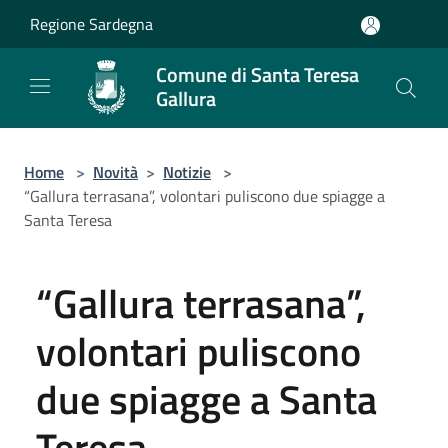
Salta al contenuto principale
Regione Sardegna
Comune di Santa Teresa
Gallura
Home
>
Novità
>
Notizie
>
“Gallura terrasana”, volontari puliscono due spiagge a
Santa Teresa
“Gallura terrasana”,
volontari puliscono
due spiagge a Santa
Teresa