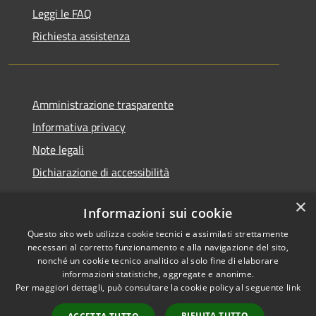
Leggi le FAQ
Richiesta assistenza
Amministrazione trasparente
Informativa privacy
Note legali
Dichiarazione di accessibilità
×
Informazioni sui cookie
Questo sito web utilizza cookie tecnici e assimilati strettamente
RSS
Copyright © 2026 • Comune di
necessari al corretto funzionamento e alla navigazione del sito,
Accessibilità
Santa Teresa Gallura •
nonché un cookie tecnico analitico al solo fine di elaborare
informazioni statistiche, aggregate e anonime.
Privacy
Municipium
Powered by
•
Per maggiori dettagli, può consultare la cookie policy al seguente
link
Cookie
Accesso redazione
Mappa del sito
RIFIUTA TUTTO