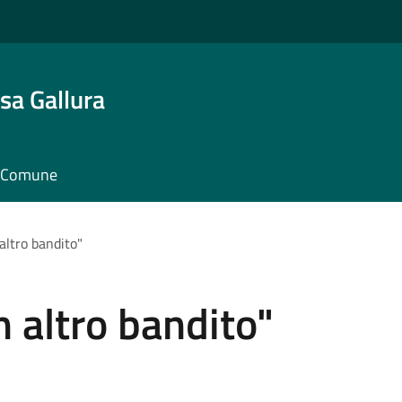
sa Gallura
il Comune
altro bandito"
 altro bandito"