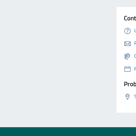
Cont
Prob