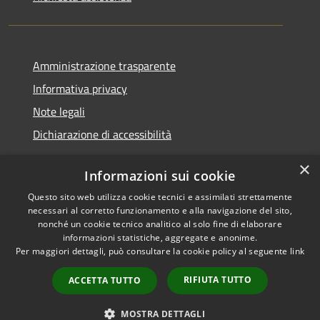
Amministrazione trasparente
Informativa privacy
Note legali
Dichiarazione di accessibilità
×
Informazioni sui cookie
Questo sito web utilizza cookie tecnici e assimilati strettamente
RSS
Copyright © 2026 • Comune di
necessari al corretto funzionamento e alla navigazione del sito,
Accessibilità
Santa Teresa Gallura •
nonché un cookie tecnico analitico al solo fine di elaborare
informazioni statistiche, aggregate e anonime.
Privacy
Municipium
Powered by
•
Per maggiori dettagli, può consultare la cookie policy al seguente
link
Cookie
Accesso redazione
Mappa del sito
RIFIUTA TUTTO
ACCETTA TUTTO
WebMail
WebPEC
MOSTRA DETTAGLI