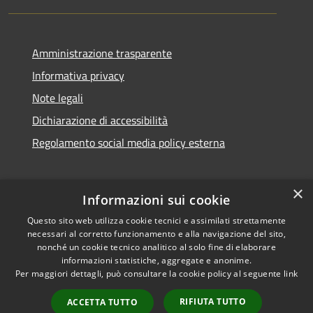
Amministrazione trasparente
Informativa privacy
Note legali
Dichiarazione di accessibilità
Regolamento social media policy esterna
×
Informazioni sui cookie
Questo sito web utilizza cookie tecnici e assimilati strettamente
RSS
Copyright © 2026 • Comune di
necessari al corretto funzionamento e alla navigazione del sito,
Accessibilità
Santa Teresa Gallura •
nonché un cookie tecnico analitico al solo fine di elaborare
informazioni statistiche, aggregate e anonime.
Privacy
Municipium
Powered by
•
Per maggiori dettagli, può consultare la cookie policy al seguente
link
Cookie
Accesso redazione
Mappa del sito
RIFIUTA TUTTO
ACCETTA TUTTO