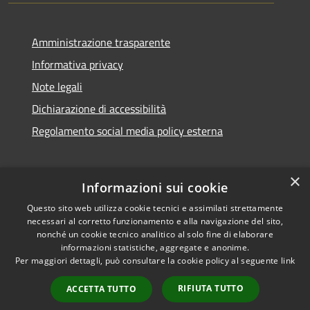
Amministrazione trasparente
Informativa privacy
Note legali
Dichiarazione di accessibilità
Regolamento social media policy esterna
×
Informazioni sui cookie
Questo sito web utilizza cookie tecnici e assimilati strettamente
RSS
Copyright © 2026 • Comune di
necessari al corretto funzionamento e alla navigazione del sito,
Accessibilità
Santa Teresa Gallura •
nonché un cookie tecnico analitico al solo fine di elaborare
informazioni statistiche, aggregate e anonime.
Privacy
Municipium
Powered by
•
Per maggiori dettagli, può consultare la cookie policy al seguente
link
Cookie
Accesso redazione
Mappa del sito
RIFIUTA TUTTO
ACCETTA TUTTO
WebMail